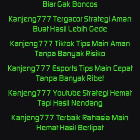
Biar Gak Boncos
Kanjeng777 Tergacor Strategi Aman
Buat Hasil Lebih Gede
Kanjeng777 Tiktok Tips Main Aman
Tanpa Banyak Risiko
Kanjeng777 Esports Tips Main Cepat
Tanpa Banyak Ribet
Kanjeng777 Youtube Strategi Hemat
Tapi Hasil Nendang
Kanjeng777 Terbaik Rahasia Main
Hemat Hasil Berlipat